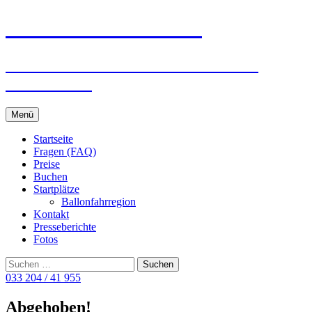
Ballonreisen Schäfer
Ballonfahrten in Berlin · Potsdam ·
Brandenburg
Zum
Menü
Inhalt
springen
Startseite
Fragen (FAQ)
Preise
Buchen
Startplätze
Ballonfahrregion
Kontakt
Presseberichte
Fotos
Suchen
nach:
033 204 / 41 955
Abgehoben!