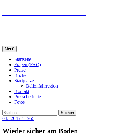
Ballonreisen Schäfer
Ballonfahrten in Berlin · Potsdam ·
Brandenburg
Zum
Menü
Inhalt
springen
Startseite
Fragen (FAQ)
Preise
Buchen
Startplätze
Ballonfahrregion
Kontakt
Presseberichte
Fotos
Suchen
nach:
033 204 / 41 955
Wieder sicher am Boden