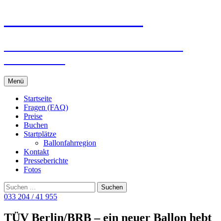
Ballonreisen Schäfer
Ballonfahrten in Berlin · Potsdam ·
Brandenburg
Zum
Menü
Inhalt
springen
Startseite
Fragen (FAQ)
Preise
Buchen
Startplätze
Ballonfahrregion
Kontakt
Presseberichte
Fotos
Suchen
nach:
033 204 / 41 955
TÜV Berlin/BRB – ein neuer Ballon hebt