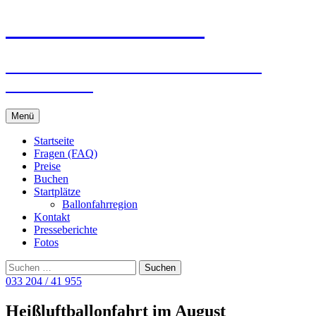
Ballonreisen Schäfer
Ballonfahrten in Berlin · Potsdam ·
Brandenburg
Zum
Menü
Inhalt
springen
Startseite
Fragen (FAQ)
Preise
Buchen
Startplätze
Ballonfahrregion
Kontakt
Presseberichte
Fotos
Suchen
nach:
033 204 / 41 955
Heißluftballonfahrt im August