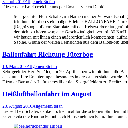
3. Juni 2017
Allgemein
Stefan
Dieser nette Brief erreichte uns per Email – vielen Dank!
Sehr geehrter Herr Schäfer, im Namen meiner Verwandtschaft 
ich Ihnen für dieses einmalige Erlebnis BALLONFAHRT am 02.0
(Begrüßung auf dem Startplatz mit den Reisevorbereitungen) b
der nicht zu hören war, eine Geschwindigkeit von rd. 30 KmH, 
wir hatten mit Ihnen einen außerordentlich kompetenten, aufm
Sabine, Gräfin der weiten Fernsichten aus dem Ballonkorb über
Ballonfahrt Richtung Jüterbog
10. Mai 2017
Allgemein
Stefan
Sehr geehrter Herr Schäfer, am 29. April haben wir mit Ihnen die Ba
das durch Ihre Erläuterungen besonders interessant gestaltet wurde.
Dietmar Baron des Luftmeeres über den Spargelfeldern zu Beelitz i
Heißluftballonfahrt im August
28. August 2016
Allgemein
Stefan
Lieber Herr Schäfer, danke noch einmal für die schönen Stunden mit
jeder bleibende Eindrücke mit nach Hause nehmen kann. Ihnen und al