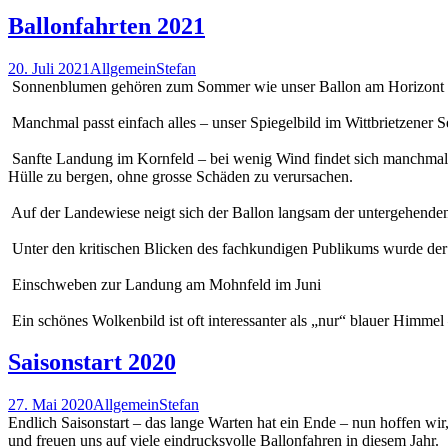
Ballonfahrten 2021
20. Juli 2021
Allgemein
Stefan
Sonnenblumen gehören zum Sommer wie unser Ballon am Horizont
Manchmal passt einfach alles – unser Spiegelbild im Wittbrietzener S
Sanfte Landung im Kornfeld – bei wenig Wind findet sich manchmal k
Hülle zu bergen, ohne grosse Schäden zu verursachen.
Auf der Landewiese neigt sich der Ballon langsam der untergehenden 
Unter den kritischen Blicken des fachkundigen Publikums wurde der 
Einschweben zur Landung am Mohnfeld im Juni
Ein schönes Wolkenbild ist oft interessanter als „nur“ blauer Himme
Saisonstart 2020
27. Mai 2020
Allgemein
Stefan
Endlich Saisonstart – das lange Warten hat ein Ende – nun hoffen wir
und freuen uns auf viele eindrucksvolle Ballonfahren in diesem Jahr.