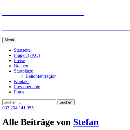
Ballonreisen Schäfer
Ballonfahrten in Berlin · Potsdam · Bran
Zum
Menü
Inhalt
springen
Startseite
Fragen (FAQ)
Preise
Buchen
Startplätze
Ballonfahrregion
Kontakt
Presseberichte
Fotos
Suchen
nach:
033 204 / 41 955
Alle Beiträge von
Stefan