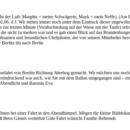
(In der Luft: Margitta = meine Schwägerin, Mayk = mein Neffe), (Am
6. d J. Wir stehen immer noch unter dem Eindruck dieser ungewöhnlic
is zur letzten Minute (Verabschiedung auf der Wiese mit der Taufe) s
die nicht zu merken war und es gab einen Blick auf das Brandenburger
erksamen und freundlichen Chefpiloten, der von seinem Mitarbeiter he
 Beelitz bis nach Berlin
llonfahrt von Beelitz Richtung Jüterbog gemacht. Wir möchten uns noch
 Beeindruckend war auch, wie Sie mit dem Ballon umgegangen sind – ein
m Abendlicht und Baronin Eva
 Ihnen bei einer Fahrt in den Abendhimmel. Mögen die kleine Bilddokum
l Ihren Gästen weiterhin Gute Fahrt wünscht Familie Behrends